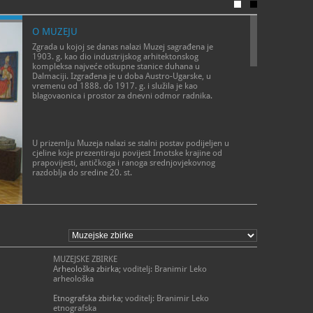
O MUZEJU
Zgrada u kojoj se danas nalazi Muzej sagrađena je
1903. g. kao dio industrijskog arhitektonskog
kompleksa najveće otkupne stanice duhana u
Dalmaciji. Izgrađena je u doba Austro-Ugarske, u
vremenu od 1888. do 1917. g. i služila je kao
blagovaonica i prostor za dnevni odmor radnika.
U prizemlju Muzeja nalazi se stalni postav podijeljen u
cjeline koje prezentiraju povijest Imotske krajine od
prapovijesti, antičkoga i ranoga srednjovjekovnog
razdoblja do sredine 20. st.
Antičko razdoblje predstavljeno je kamenim
spomenicima: nadgrobnim stelama, votivnim
zapisima, mozaicima i kamenom plastikom, te
metalnim predmetima nakita, oruđa i oružja. Razlog
brojnosti antičkih nalaza jest rimska cesta koja je
MUZEJSKE ZBIRKE
prolazila kroz prostor Imotske krajine, spajajući glavne
Arheološka zbirka
; voditelj: Branimir Leko
gradove rimske provincije Dalmacije - Salonu i Naronu.
arheološka
Kasna antika i ranosrednjovjekovno razdoblje
predstavljeno je nalazima iz ranokršćanskih bazilika.
Etnografska zbirka
; voditelj: Branimir Leko
Osobito se ističe pleterna plastika koja govori o
etnografska