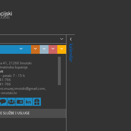
kalendar
ća 41, 21260 Imotski
lmatinska županija
ME
- petak: 7 - 15 h
41-766
41-766
jni.muzej.imotski@gmail.com,
imotski.hr
://imotski.hr/muzej/
itimota.com/zavicajni-muzej-
E SLUŽBE I USLUGE