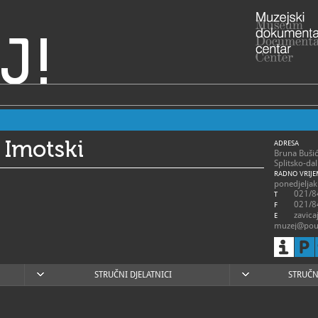
J!
 Imotski
ADRESA
Bruna Buši
Splitsko-da
RADNO VRIJE
ponedjeljak 
021/8
T
021/8
F
zavica
E
muzej@pou-
https
W
https://vis
imotski/
STRUČNI DJELATNICI
STRUČN