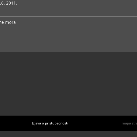
.6. 2011.
ine mora
Izjava o pristupačnosti
mapa str