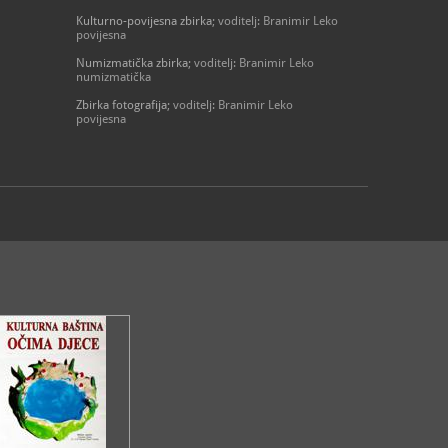
prisutnosti Hrvata na ovom području već od 8. st.
Kulturno-povijesna zbirka
; voditelj: Branimir Leko
povijesna
Numizmatička zbirka
; voditelj: Branimir Leko
Izlošci Kulturno-povijesne zbirke prate razvoj grada
numizmatička
Imotskog, s naglaskom na razdoblje kraja 19. i početka
20. st. kada grad dosiže gospodarski napredak i
Zbirka fotografija
; voditelj: Branimir Leko
procvat građanskog života.
povijesna
Etnografski postav posvećen je imotskom selu. Osim
predmeta iz seoskih kućanstava, tu je imotska narodna
nošnja i mnogi tkani predmeti koji su se koristili u
svakodnevnom životu. Zanimljivo je da su Imoćanke
uzgajale dudov svilac i kod kuće izrađivale svileni konac
kojeg su koristile u šivanju i vezenju.
Odjel duhana sadržava predmete vezane za duhansku
proizvodnju koja je nekada bila važna gospodarska
djelatnost ovog kraja. Velik broj seoskih domaćinstava
uzgajao je duhan, u ovom kraju proizvodile su se i lule,
a budući da je i sama zgrada Muzeja dio industrijskog
kompleksa za obradu duhana, na jedinstveni se način
uklapa u priču o toj djelatnosti.
Muzej ima velik broj primjeraka novca iz antike,