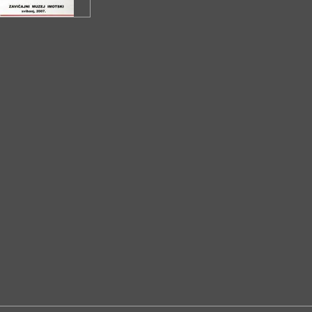
srednjeg vijeka i doba Austro-Ugarske, ali oni nisu
izloženi.
U galerijskom prostoru na prvom katu zgrade
održavaju se povremene izložbe.