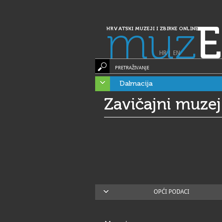
muz
E
HRVATSKI MUZEJI I ZBIRKE ONLINE
HR
|
EN
PRETRAŽIVANJE
Dalmacija
Zavičajni muzej
OPĆI PODACI