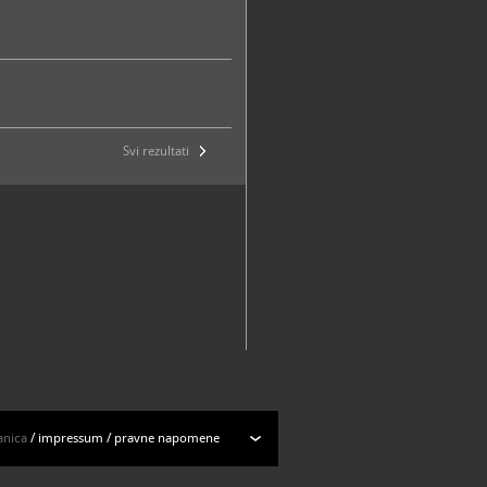
Svi rezultati
anica
/
impressum
/
pravne napomene