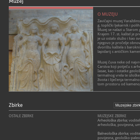
Muzej
O MUZEJU
Zavičajni muzej Varaždins
g. toplički ljekarnik i poli
Muzej se nalazi u Starom g
Krajem 17. st. kaštel je p
je uz ostalo služio i kao sv
njegovo je pročelje obnov
dvorištu kaštela s barok
lapidarij s antičkim kam
Muzej čuva neke od najv
Carstva koji potječu s ar
Iasae, kao i ostatke geolo
termalnog vrela te izloške
života i liječenja term
tom prostoru od kameno
Na području današnjih Var
termalni se izvor ljekovite
poznato rimsko naselje A
Zbirke
parku otkriven je komplek
koji se sastoji od kupališn
OSTALE ZBIRKE
MUZEJSKE ZBIRKE
kupališta s bazenima i ba
Arheološka zbirka
; vodit
trijemovima, smještenog
arheološka, povijesna, um
izvora, te kapitolija s hr
Minerve.
Balneološka zbirka
; vodit
povijesna, geološko-paleo