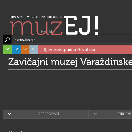
muz
EJ!
HRVATSKI MUZEJI I ZBIRKE ONLINE
HR
|
EN
PRETRAŽIVANJE
Sjeverozapadna Hrvatska
Zavičajni muzej Varaždinske
OPĆI PODACI
STRUČNI 