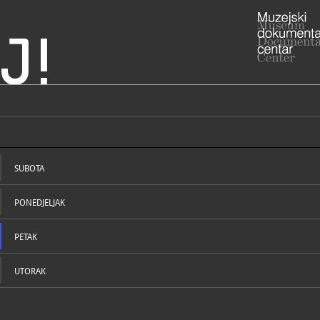
J!
 Buzet
ADRESA
Ulica rašpo
Istarska žu
SUBOTA
RADNO VRIJE
cijele god
sati ; subo
PONEDJELJAK
najavu na br
muzej@pou
052/6
T
052/6
PETAK
F
muzej
E
https
W
muzeju/
UTORAK
STRUČNI DJELATNICI
STRUČN
https://www
buzet.hr/hr