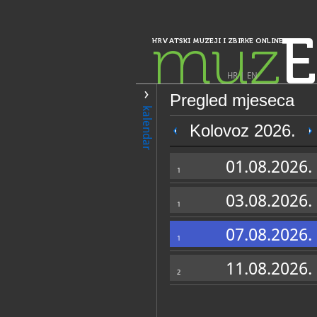
muz
E
HRVATSKI MUZEJI I ZBIRKE ONLINE
HR
|
EN
Pregled mjeseca
PRETRAŽIVANJE
kalendar
Istra, Kvarner, Gorski kotar i Lika
Kolovoz 2026.
Zavičajni muzej
01.08.2026.
1
03.08.2026.
1
07.08.2026.
1
11.08.2026.
2
OPĆI PODACI