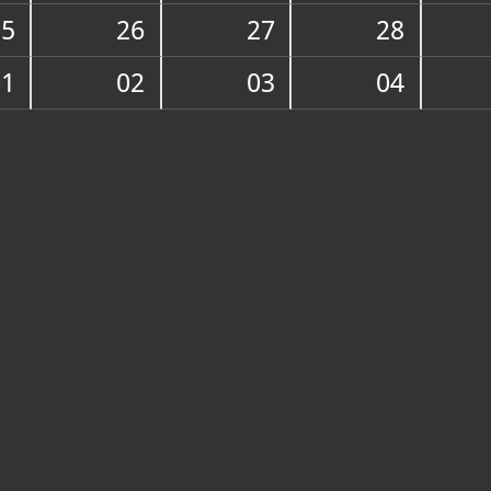
25
26
27
28
O ZBIRCI
U zbirci se č
01
02
03
04
predmeti i u
vrijednih kn
crkvenog sre
tablica s ok
baroka.