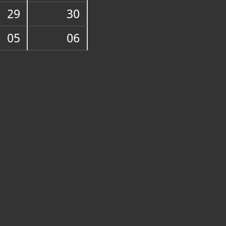
29
30
uvaju, a većim dijelom i izlažu, crkveni
05
06
mjetnine. Među njima ima slika,
jiga, crkvenoga ruha i ponajviše
bra (svijećnjaka, relikvijara, kanonskih
virima, križeva...), uglavnom iz doba