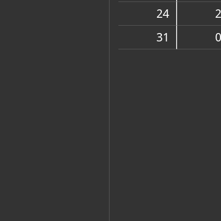
Zbirka vjerske zajednice
24
31