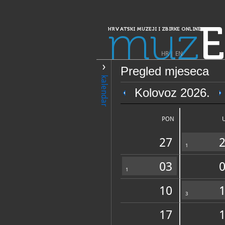
muz
E
HRVATSKI MUZEJI I ZBIRKE ONLINE
HR
|
EN
Pregled mjeseca
PRETRAŽIVANJE
kalendar
Dalmacija
Kolovoz 2026.
Zbirka župe Svih
Korčula)
PON
27
1
03
1
10
OPĆI PODACI
3
17