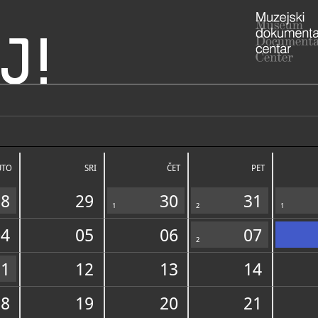
J!
 svetih, Blato (otok
ADRESA
Župni ured
20271 Blat
UTO
SRI
ČET
PET
020/8
T
28
29
30
31
1
2
1
04
05
06
07
2
11
12
13
14
NADLEŽNOST
18
19
20
21