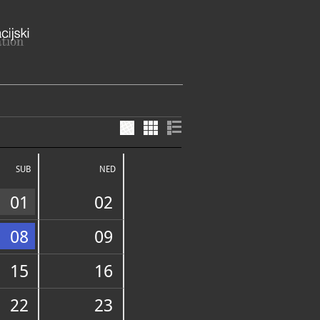
o Dubrovačko-neretvanska županija
SUB
NED
51-852
01
02
08
09
15
16
FUNDUS
22
23