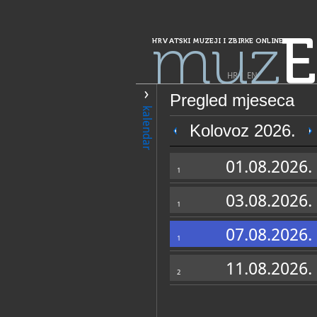
muz
E
HRVATSKI MUZEJI I ZBIRKE ONLINE
HR
|
EN
Pregled mjeseca
PRETRAŽIVANJE
kalendar
Grad Zagreb
Kolovoz 2026.
Hrvatski željez
01.08.2026.
1
03.08.2026.
1
07.08.2026.
1
11.08.2026.
2
OPĆI PODACI