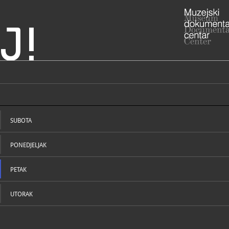
J!
nički muzej
ADRESA
Ulica grada
12, 10000 
SUBOTA
Grad Zagre
RADNO VRIJE
muzej je zat
PONEDJELJAK
01/37
T
renata
PETAK
E
https
W
UTORAK
STRUČNI DJELATNICI
STRUČN