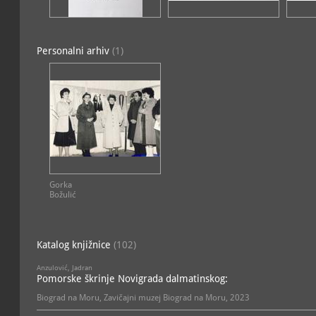
Zbirka glazbala i glazbeni
povijesna
Zbirka odljeva glagoljskih
Personalni arhiv
(1)
ostalo
POVIJESNI ODJEL
MUZEJSKE ZBIRKE
Povijesna zbirka
povijesna
Zbirka Domovinskoga rat
povijesna
Zbirka fotografija i foto
povijesna
Gorka
Zbirka karata i planova
Božulić
povijesna
Zbirka NOB-a
povijesna
Katalog knjižnice
(102)
Zbirka razglednica
povijesna
Anzulović, Jadran
Pomorske škrinje Novigrada dalmatinskog:
Biograd na Moru, Zavičajni muzej Biograd na Moru, 2023