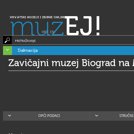
muz
EJ!
HRVATSKI MUZEJI I ZBIRKE ONLINE
HR
|
EN
PRETRAŽIVANJE
Dalmacija
Zavičajni muzej Biograd na
OPĆI PODACI
STRUČNI 