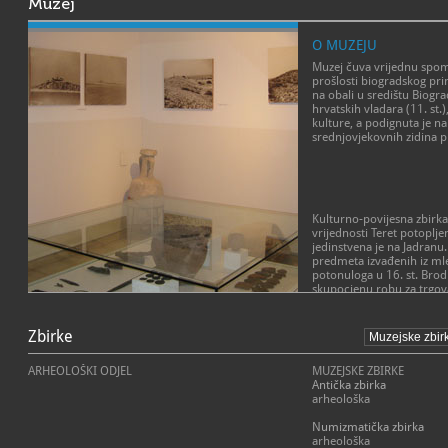
Muzej
O MUZEJU
Muzej čuva vrijednu spom
prošlosti biogradskog prim
na obali u središtu Biogra
hrvatskih vladara (11. st.
kulture, a podignuta je n
srednjovjekovnih zidina pr
Kulturno-povijesna zbirk
vrijednosti
Teret potopljen
jedinstvena je na Jadranu.
predmeta izvađenih iz ml
potonuloga u 16. st. Brod
skupocjenu robu za trgov
a potonuo je 1583. g. u
POSLANJE MUZEJA
otočića Gnalić, nekoliko 
neprocjenjive vrijednosti
Zbirke
Misiju shvaćamo kao pokuš
gotovo puna četiri stoljeć
ukupnu prezentaciju kultu
nalazom murterskih ribar
(normativni, organizacijski
ARHEOLOŠKI ODJEL
MUZEJSKE ZBIRKE
potopljenog broda obuhv
drugi aspekt) u suradnji 
Antička zbirka
broda (sidra, brončane to
inozemstvu.
arheološka
bakreno i kositreno posuđe
skupocjenu robu za trgovan
Numizmatička zbirka
luksuzni predmeti, svijećn
arheološka
keramičko kuhinjsko posu