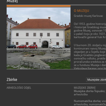
Muzej
O MUZEJU
Gradski muzej Karlovac
Od 1953. godine histrorija
i historijat Gradskog muze
godine Muzej, osnovan 1
u palači koju je oko 1631
karlovački general Vuk K
U burnom 20. stoljeću nije
kontinuirani razvoj Muzej
objavljen je u Svjetlu koj
kada je Gradsko poglavar
osnivačku odluku, pratila
proračunska sredstva za r
se u fundusu Muzeja i dana
Vjekoslava Karasa i prvi bi
„kostotresac” Petra Lukši
POSLANJE MUZEJA
prikupljanja koje provod
1911. godine.
Zbirke
Muzeji grada Karlovca jav
utemeljena 1904. g. radi 
Interes za Muzej sporadič
Karlovca i njegovih stano
ARHEOLOŠKI ODJEL
MUZEJSKE ZBIRKE
20. stoljeća. Zanimljivo j
prikupljanjem, zaštitom,
Muzejska zbirka Topusko
;
naslovom Muzeji i arhivi 
predmeta baštine i suvrem
arheološka
Izvršnog vijeća Sabora RH 
izložbama, edukativnim p
ustanova, u Karlovcu zap
drugim aktivnostima.Težeć
Numizmatička zbirka
; vo
Vrbanić kao prva stručna 
ispunjavajući svoje posla
arheološka, numizmatičk