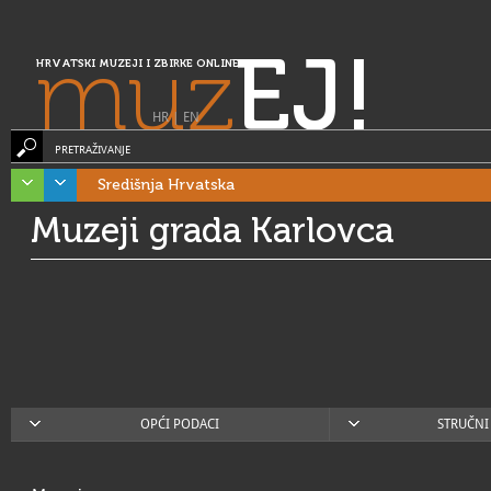
muz
EJ!
HRVATSKI MUZEJI I ZBIRKE ONLINE
HR
|
EN
PRETRAŽIVANJE
Središnja Hrvatska
Muzeji grada Karlovca
OPĆI PODACI
STRUČNI 