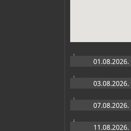
Muzej
1
01.08.2026.
1
03.08.2026.
Zbirke
1
07.08.2026.
ARHEOLOŠKI ODJEL
2
11.08.2026.