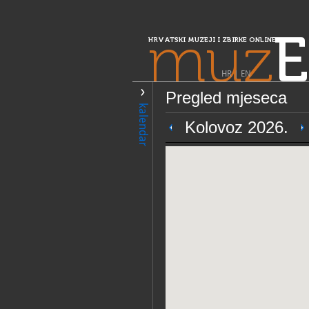
muz
E
HRVATSKI MUZEJI I ZBIRKE ONLINE
HR
|
EN
Pregled mjeseca
PRETRAŽIVANJE
kalendar
Središnja Hrvatska
Kolovoz 2026.
Muzej Moslavin
OPĆI PODACI