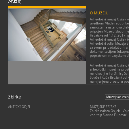
Muzej
O MUZEJU
Arheološki muzej Osijek 
uredbom Vlade republike 
samostalna ustanova djel
pripojen Muzeju Slavonij
Hrvatske od 1.12. 2017. 
Arheološki muzej Osijek t
Arheološki odjel Muzeja Sl
sa svom pripadajućom a
dokumentacijom (ukupno 
popratnom muzejskom d
Arheološki muzej Osijek, k
arheološki muzej na prost
na lokaciji u Tvrđi, Trg Sv
Straže i Kuća Brožan) od k
namijenjena prostoru pos
dok je zgrada Brožan nam
zatvorenim sadržajima muz
uredi stručnog i tehničko
Zbirke
restauratorske radionice.
obje zgrade koriste se kao
ANTIČKI ODJEL
MUZEJSKE ZBIRKE
Zbirka nalaza Osijek - Voja
Djelatnost Arheološkog m
voditelj: Slavica Filipović
sistematsko prikupljanje, 
evidentiranje, istraživanj
publiciranje i izlaganje u
uživanja civilizacijskih, ku