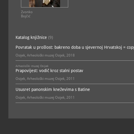
Zbirka brončanodobnih i 
Batine
; voditelj: Domagoj
arheološka
Zvonko
Bojčić
Zbirka daljske grupe i sta
Domagoj Dujmić
arheološka
Zbirka eneolitičkih bakren
Katalog knjižnice
(9)
Dragana Rajković
arheološka
Povratak u prošlost: bakreno doba u sjevernoj Hrvatskoj = cop
Zbirka grčkih vaza
; vodite
arheološka
Osijek, Arheološki muzej Osijek, 2018
Zbirka kasnobrončanodo
Arheološki muzej Osijek
Tomislav Hršak
Prapovijest: vodič kroz stalni postav
arheološka
Osijek, Arheološki muzej Osijek, 2011
Zbirka kasnog brončanog
Hršak
arheološka
Ususret panonskim kneževima s Batine
Zbirka kasnog srednjeg vijek
Osijek, Arheološki muzej Osijek, 2011
Danimirka Ivanušec
arheološka
Zbirka latenskih nalaza s 
Zeleno Polje
; voditelj: D
arheološka
Zbirka mlađeg željeznog 