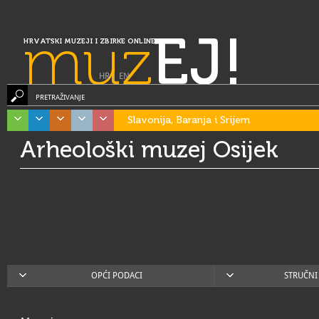
muz
EJ!
HRVATSKI MUZEJI I ZBIRKE ONLINE
HR
|
EN
PRETRAŽIVANJE
Slavonija, Baranja i Srijem
Arheološki muzej Osijek
OPĆI PODACI
STRUČNI 