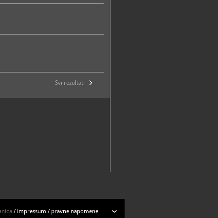
Svi rezultati
anica
/
impressum
/
pravne napomene