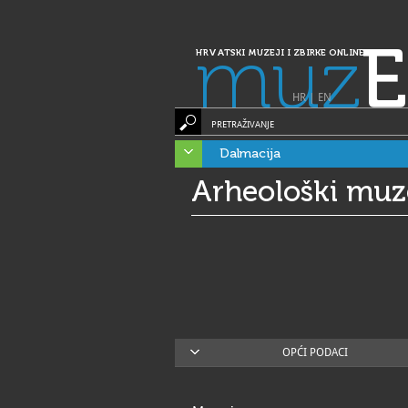
muz
E
HRVATSKI MUZEJI I ZBIRKE ONLINE
HR
|
EN
PRETRAŽIVANJE
Dalmacija
Arheološki muz
OPĆI PODACI