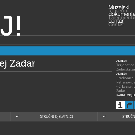
J!
ej Zadar
ADRESA
Trg opatice
Zadarska žu
ADRESA
- radionice
Petranović
- Crkva sv. 
Zadar
RADNO VRIJE
> Muzej – s
- 1. siječnja
ponedjeljak
subota 9 – 
- 1. travnja
STRUČNI DJELATNICI
STRUČN
ponedjeljak
- 1. svibnja 
ponedjeljak
- 1. lipnja –