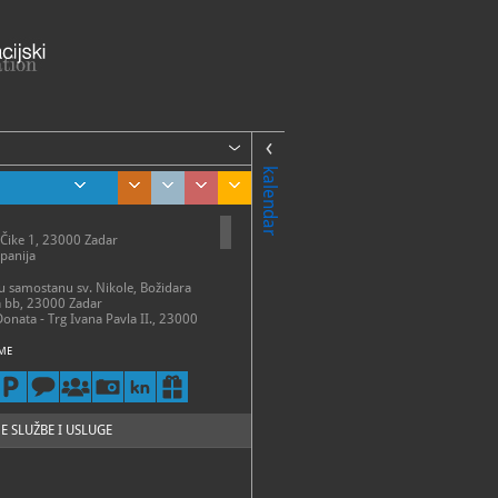
kalendar
 Čike 1, 23000 Zadar
panija
 u samostanu sv. Nikole, Božidara
a bb, 23000 Zadar
Donata - Trg Ivana Pavla II., 23000
ME
talni postav
 – 31. ožujka:
 – petak 9 - 14 h
13 h
 – 30. travnja:
E SLUŽBE I USLUGE
 - subota 9 - 15 h
- 31. svibnja:
 - subota 9 - 17 h
 30. lipnja: