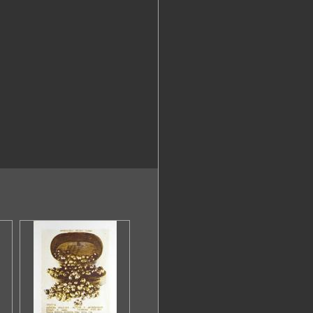
mena.
50-516, 250-542
mzd.hr, tajnistvo@amzd.hr
://amzd.hr/