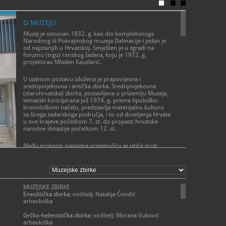
ponedjeljak 
- 1. srpnja 
ponedjeljak 
O MUZEJU
- 1. rujna –
ponedjeljak 
Muzej je osnovan 1832. g. kao dio kompleksnoga
- 1. listopa
Narodnog ili Pokrajinskog muzeja Dalmacije i jedan je
ponedjeljak 
od najstarijih u Hrvatskoj. Smješten je u zgradi na
- 16. listop
forumu (trgu) rimskog Iadera, koju je 1972. g.
ponedjeljak 
projektirao Mladen Kauzlarić.
- 1. studen
ponedjeljak
U stalnom postavu izložena je prapovijesna i
subota 9 – 
srednjovjekovna i antička zbirka. Srednjovjekovna
(starohrvatska) zbirka, postavljena u prizemlju Muzeja,
> Crkva sv.
tematski koncipirana još 1974. g. prema tipološko-
- 1. siječnja
kronološkom načelu, predstavlja materijalnu kulturu
otvoreno po
sa širega zadarskoga područja, i to od doseljenja Hrvata
- 1. travnja 
u ove krajeve početkom 7. st. do propasti hrvatske
ponedjeljak 
narodne dinastije početkom 12. st.
-1. lipnja - 
ponedjeljak 
- 1. srpnja 
Među grobnim nalazima vrijednošću se ističe grob
ponedjeljak 
starohrvatskoga ratnika konjanika i grob "Majke s
POSLANJE MUZEJA
- 1. rujna - 
djetetom" s groblja Nin-Ždrijac, datiran u sredinu 9. st.
ponedjeljak 
Misija Arheološkog muzeja Zadar je razvijanje svih segmenata
- 1. listopa
Posebna su cjelina stalnog postava kameni spomenici -
muzejske djelatnosti na korist društva u kojem djeluje,
ponedjeljak 
dijelovi crkvenog namještaja: ciboriji, oltarne pregrade,
sistematsko čuvanje, zaštita, prikupljanje i istraživanje
MUZEJSKE ZBIRKE
- 16. listop
ukrasni dijelovi arhitekture (portali, prozori) i sarkofazi,
arheološke baštine na prostoru djelovanja Muzeja
Eneolitička zbirka
; voditelj: Natalija Čondić
ponedjeljak 
bogato ukrašeni karakterističnim pleternim i biljnim
te sustavno izlaganje, komuniciranje i publiciranje
arheološka
- 1. studeno
motivima u plitkom reljefu. Spomenici iz 11. st. imaju
arheološke baštine.
otvoreno po
iznimnu vrijednost u razvoju skulpture jer navješćuju
Grčko-helenistička zbirka
; voditelj: Morana Vuković
nov umjetnički stil - romaniku. To su pluteji iz crkve sv.
arheološka
Moguće su n